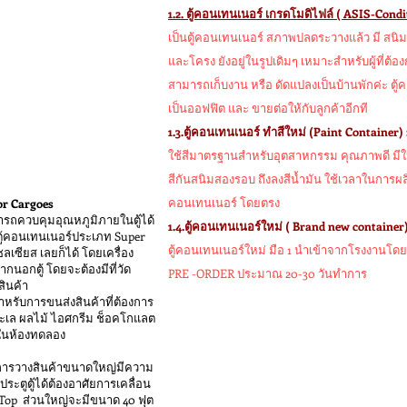
1.2. ตู้คอนเทนเนอร์ เกรดโมดิไฟล์ ( ASIS-Condit
เป็นตู้คอนเทนเนอร์ สภาพปลดระวางแล้ว มี สนิมผ
และโครง ยังอยู่ในรูปเดิมๆ เหมาะสำหรับผู้ที่ต้
สามารถเก็บงาน หรือ ดัดแปลงเป็นบ้านพักค่ะ ตู้
เป็นออฟฟิต และ ขายต่อให้กับลูกค้าอีกที
1.3.ตู้คอนเทนเนอร์ ทำสีใหม่ (Paint Container) 
ใช้สีมาตรฐานสำหรับอุตสาหกรรม คุณภาพดี มีให้
สีกันสนิมสองรอบ ถึงลงสีน้ำมัน ใช้เวลาในการผ
คอนเทนเนอร์ โดยตรง
or Cargoes
มารถควบคุมอุณหภูมิภายในตู้ได้
1.4.ตู้คอนเทนเนอร์ใหม่ ( Brand new container)
นตู้คอนเทนเนอร์ประเภท Super
ตู้คอนเทนเนอร์ใหม่ มือ 1 นำเข้าจากโรงงานโดยต
ลเซียส เลยก็ได้ โดยเครื่อง
จากนอกตู้ โดยจะต้องมีที่วัด
PRE -ORDER ประมาณ 20-30 วันทำการ
สินค้า
หรับการขนส่งสินค้าที่ต้องการ
ารทะเล ผลไม้ ไอศกรีม ช็อคโกแลต
ในห้องทดลอง
ในการวางสินค้าขนาดใหญ่มีความ
ประตูตู้ได้ต้องอาศัยการเคลื่อน
op ส่วนใหญ่จะมีขนาด 40 ฟุต