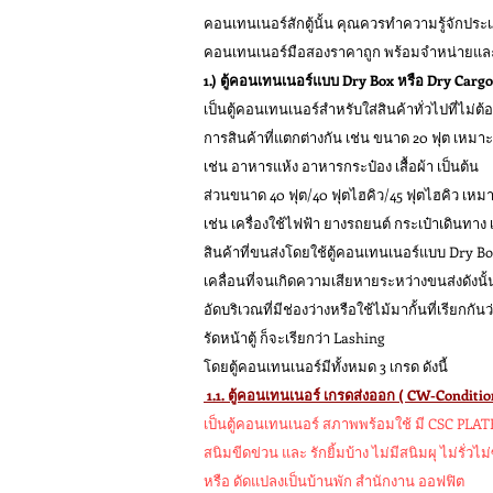
คอนเทนเนอร์สักตู้นั้น คุณควรทำความรู้จักประ
คอนเทนเนอร์มือสองราคาถูก พร้อมจำหน่ายและมีปร
1.) ตู้คอนเทนเนอร์แบบ Dry Box หรือ Dry Carg
เป็นตู้คอนเทนเนอร์สำ
หรับใส่สินค้าทั่วไปที่ไม่
การสินค้าที่แตกต่างกัน เช่น ขนาด 20 ฟุต เหมา
เช่น อาหารแห้ง อาหารกระป๋อง เสื้อผ้า เป็นต้น
ส่วนขนาด 40 ฟุต/40 ฟุตไฮคิว/45 ฟุตไฮคิว เห
เช่น เครื่องใช้ไฟฟ้า ยางรถยนต์ กระเป๋าเดินทาง 
สินค้าที่ขนส่งโดยใช้ตู้คอนเทนเนอร์แบบ Dry Box น
เคลื่อนที่จนเกิดความเสียหายระหว่างขนส่งดังนั
อัดบริเวณที่มีช่องว่างหรือใช้ไม้มากั้นที่เรียก
รัดหน้าตู้ ก็จะเรียกว่า Lashing
โดยตู้คอนเทนเนอร์มีทั้งหมด 3 เกรด ดังนี้
1.1. ตู้คอนเทนเนอร์ เกรดส่งออก ( CW-Condition
เป็นตู้คอนเทนเนอร์ สภาพพร้อมใช้ มี CSC PLAT
สนิมขีดข่วน และ รักยิ้มบ้าง ไม่มีสนิมผุ ไม่รั่ว
หรือ ดัดแปลงเป็นบ้านพัก สำนักงาน ออฟฟิต