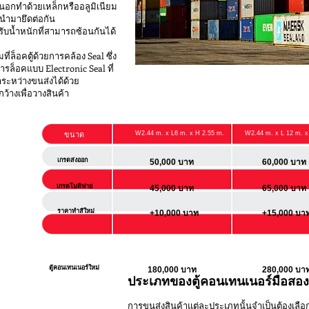
อกทำด้วยเหล็กหรืออลูมิเนียม
นำมายึดต่อกัน
รับน้ำหนักที่สามารถซ้อนกันได้
่ล็อคตู้ด้วยการคล้อง Seal ซึ่ง
ารล็อคแบบ Electronic Seal ที่
ระหว่างขนส่งได้ด้วย
ว้างเพื่อวางสินค้า
ขนาด
W2.44 m. x L6 m. x H 2.55 m.
W2.44 m. x L 12 m. x
เกรดส่งออก
50,000 บาท
60,000 บาท
เกรดโมดิฟาย
45,000 บาท
65,000 บาท
ราคาทำสีใหม่
+10,000 บาท
+15,000 บา
ตู้คอนเทนเนอร์ใหม่
180,000 บาท
280,000 บา
ประเภทของตู้คอนเทนเนอร์มือสอง
การขนส่งสินค้าแต่ละประเภทนั้นจำเป็นต้องเลือกต