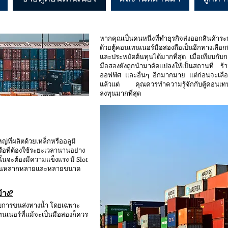
หากคุณเป็นคนหนึ่งที่ทำธุรกิจส่งออกสินค้า
ด้วยตู้คอนเทนเนอร์มือสองถือเป็นอีกทางเลื
และประหยัดต้นทุนได้มากที่สุด เมื่อเทียบกับก
มือสองยังถูกนำมาดัดแปลงให้เป็นสถานที่ ร
ออฟฟิศ และอื่นๆ อีกมากมาย แต่ก่อนจะเลือกซ
แล้วแต่ คุณควรทำความรู้จักกับตู้คอนเทนเน
ลงทุนมากที่สุด
ญ่ที่ผลิตด้วยเหล็กหรืออลูมิ
รือที่ต้องใช้ระยะเวลานานอย่าง
ั้นจะต้องมีความแข็งแรง มี Slot
 มีสีสันหลากหลายและหลายขนาด
้าง?
รับการขนส่งทางน้ำ โดยเฉพาะ
ทนเนอร์ที่แม้จะเป็นมือสองก็ควร