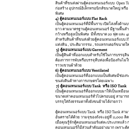
สินค้าที่ขนส่งผ่านตู้คอนเทนเนอร์แบบ Open Top 
ก่อสร้าง อุปกรณ์อิเล็กทรอนิกส์ขนาดใหญ่ หรื
พิเศษ
4) ตู้คอนเทนเนอร์แบบ Flat Rack
เป็นตู้คอนเทนเนอร์ที่มีพื้นราบ เปิดโล่งทั้งด
ยาว ตามมาตรฐานตู้คอนเทนเนอร์ มีฐานพื้นสำห
กว้างหรือสูงเป็นพิเศษ มีทั้งขนาด 20 ฟุต และ 4
สำหรับสินค้าที่ขนส่งด้วยตู้คอนเทนเนอร์แบบ Fla
แท่งหิน , ประติมากรรม , รถแทรกเตอร์ขนาดใหญ
5) ตู้คอนเทนเนอร์แบบ Garment
เป็นตู้สินค้าที่ออกแบบสำหรับใช้ในการบรรจุสินค้
ต้องการการพับหรือบรรจุหีบห่อเพื่อป้องกันไม่ให้
ราวแขวนผ้าด้วย
6) ตู้คอนเทนเนอร์แบบ Ventilated
เป็นตู้คอนเทนเนอร์ที่ออกแบบเป็นพิเศษมีช่องร
ขนส่งสินค้าทางการเกษตรโดยเฉพาะ
7) ตู้คอนเทนเนอร์แบบ Tank หรือ ISO Tank
เป็นตู้คอนเทนเนอร์ที่ออกแบบมาให้เป็นเหมือนถ
ขนาดเท่าคอนเทนเนอร์ทั่วไปครอบอยู่ สามาร
บรรจุใส่ถังธรรมดาทั้งยังขนย้ายได้ง่ายกว่า
ตู้คอนเทนเนอร์แบบ Tank หรือ ISO Tank สามา
อันตรายได้ด้วย วามจุของถังจะอยู่ที่ 11,000 ลิต
เมื่อคุณรู้จักตู้คอนเทนเนอร์แต่ละประเภทแล้ว การ
คอนเทนเนอร์ก็มีส่วนสำคัญอย่างมาก เพราะตู