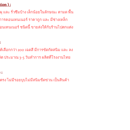
ion ) :
ุ และ รั่วซึมบ้าง เล็กน้อยในลักษณะ ตามด พื้น
องการคอนเทนเนอร์ ราคาถูก และ มีช่างเหล็ก
คอนเทนเนอร์ ชนิดนี้ ขายส่งให้กับร้านไปตกแต่ง
:
เลือกกว่า 200 เฉดสี มีการขัดกัดสนิม และ ลง
ลิต ประมาณ 3-5 วันทำการ ผลิตที่โรงงานไทย
 :
รง ไม่มีรอยบุบไม่มีสนิมขีดข่วน เป็นสินค้า